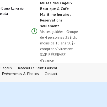
Musée des Cageux -
-Dame, Lanoraie,
Boutique & Café
anada
Maritime horaire :
Réservations
seulement
Visites guidées - Groupe
de 4 personnes 35$ ch.
moins de 15 ans 10$-
comptant/ virement
S.V.P. RÉSERVEZ
d'avance
s Cageux
Radeau Le Saint-Laurent
Événements & Photos
Contact