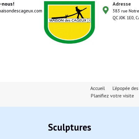
z-nous!
Adresse
aisondescageux.com
383 rue Notre
QC J0K 1E0, C
Accueil
L’épopée de
Planifiez votre visite
Sculptures